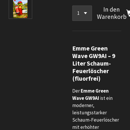
In den
Warenkorb
Emme Green
Wave GW9AI – 9
Liter Schaum-
Feuerlöscher
(fluorfrei)
Der
Emme Green
Wave GW9AI
ist ein
moderner,
leistungsstarker
Schaum-Feuerlöscher
mit erhöhter