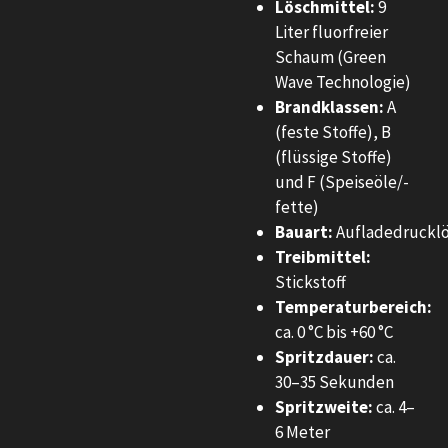
Löschmittel:
9
Liter fluorfreier
Schaum (Green
Wave Technologie)
Brandklassen:
A
(feste Stoffe), B
(flüssige Stoffe)
und F (Speiseöle/-
fette)
Bauart:
Aufladedrucklö
Treibmittel:
Stickstoff
Temperaturbereich:
ca. 0 °C bis +60 °C
Spritzdauer:
ca.
30–35 Sekunden
Spritzweite:
ca. 4–
6 Meter