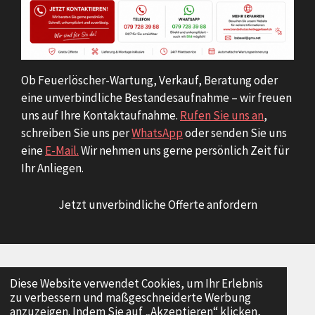
Ob Feuerlöscher-Wartung, Verkauf, Beratung oder
eine unverbindliche Bestandesaufnahme – wir freuen
uns auf Ihre Kontaktaufnahme.
Rufen Sie uns an
,
schreiben Sie uns per
WhatsApp
oder senden Sie uns
eine
E-Mail.
Wir nehmen uns gerne persönlich Zeit für
Ihr Anliegen.
Jetzt unverbindliche Offerte anfordern
© 2024 - 2026 Brandschutz Scheidegger Basel
Diese Website verwendet Cookies, um Ihr Erlebnis
zu verbessern und maßgeschneiderte Werbung
Mit Unterstützung von
Webador
anzuzeigen. Indem Sie auf „Akzeptieren“ klicken,