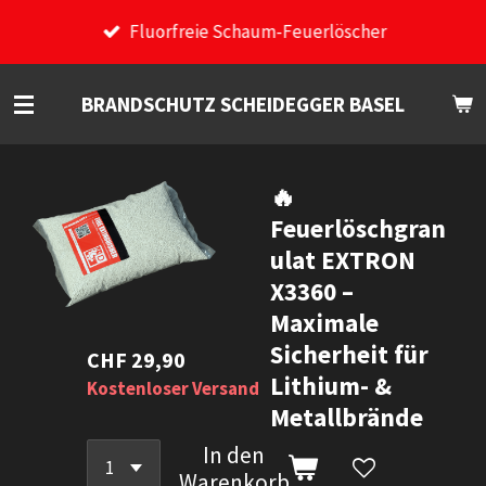
Zum
Fluorfreie Schaum-Feuerlöscher
Hauptinhalt
springen
BRANDSCHUTZ SCHEIDEGGER BASEL
🔥
Feuerlöschgran
ulat EXTRON
X3360 –
Maximale
Sicherheit für
CHF 29,90
Lithium- &
Kostenloser Versand
Metallbrände
In den
Warenkorb