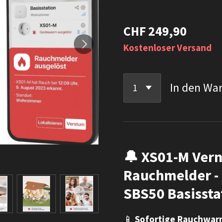
CHF 249,90
Kostenloser Versand
In den Wa
🔔 XS01-M Vern
Rauchmelder -
SBS50 Basissta
📱
Sofortige Rauchwa