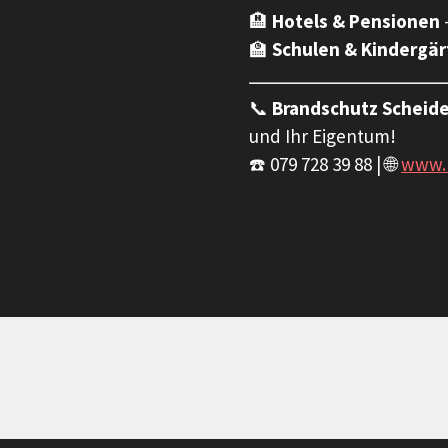
🏨
Hotels & Pensionen
🏫
Schulen & Kindergä
📞
Brandschutz Scheide
und Ihr Eigentum!
☎️ 079 728 39 88 | 🌐
www.b