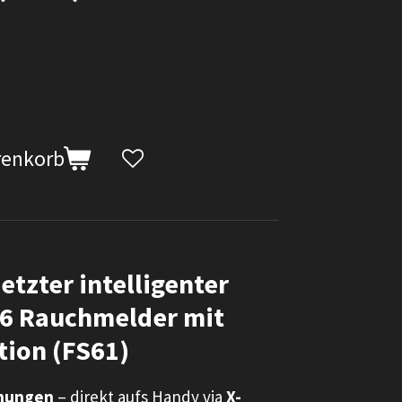
renkorb
etzter intelligenter
 6 Rauchmelder mit
tion (FS61)
rnungen
– direkt aufs Handy via
X-