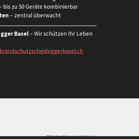
– bis zu 50 Geräte kombinierbar
rten
– zentral überwacht
gger Basel
– Wir schützen Ihr Leben
randschutzscheideggerbasel.ch
Mit Unterstützung von
Webador