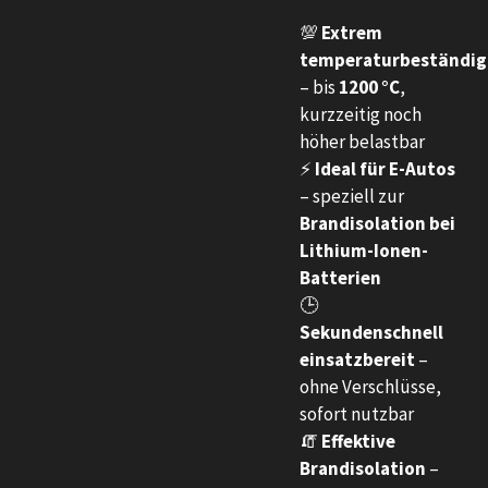
💯
Extrem
temperaturbeständig
– bis
1200 °C
,
kurzzeitig noch
höher belastbar
⚡
Ideal für E-Autos
– speziell zur
Brandisolation bei
Lithium-Ionen-
Batterien
🕒
Sekundenschnell
einsatzbereit
–
ohne Verschlüsse,
sofort nutzbar
🧯
Effektive
Brandisolation
–