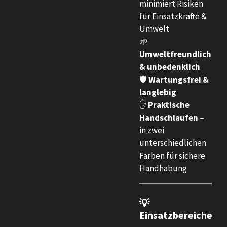
minimiert Risiken
für Einsatzkräfte &
Umwelt
🌱
Umweltfreundlich
& unbedenklich
🛡️
Wartungsfrei &
langlebig
✋
Praktische
Handschlaufen
–
in zwei
unterschiedlichen
Farben für sichere
Handhabung
💡
Einsatzbereiche