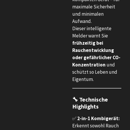
maximale Sicherheit
und minimalen
Aufwand.
Dieser intelligente
Melder warnt Sie
frühzeitig bei
Rauchentwicklung
oder gefährlicher CO-
Konzentration
und
schützt so Leben und
Eigentum.
🔧 Technische
Highlights
✅
2-in-1 Kombigerät:
Erkennt sowohl Rauch