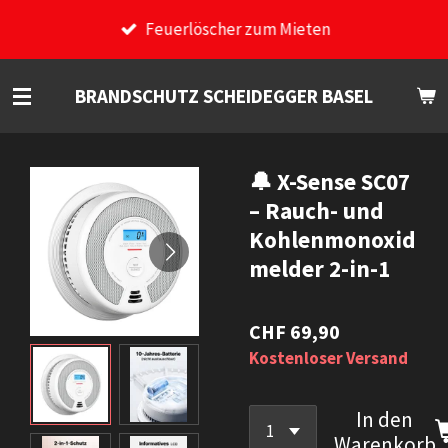
Zum
Feuerlöscher zum Mieten
Hauptinhalt
springen
BRANDSCHUTZ SCHEIDEGGER BASEL
🔔 X-Sense SC07
– Rauch- und
Kohlenmonoxid
melder 2-in-1
CHF 69,90
Kostenloser Versand
In den
Warenkorb