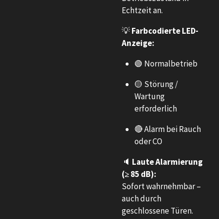
Echtzeit an.
💡
Farbcodierte LED-
Anzeige:
🟢 Normalbetrieb
🟡 Störung /
Wartung
erforderlich
🔴 Alarm bei Rauch
oder CO
🔈
Laute Alarmierung
(≥ 85 dB):
Sofort wahrnehmbar –
auch durch
geschlossene Türen.