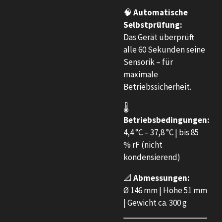
🧠
Automatische
Selbstprüfung:
Das Gerät überprüft
alle 60 Sekunden seine
Sensorik – für
maximale
Betriebssicherheit.
🌡️
Betriebsbedingungen:
4,4 °C – 37,8 °C | bis 85
% rF (nicht
kondensierend)
📐
Abmessungen:
Ø 146 mm | Höhe 51 mm
| Gewicht ca. 300 g